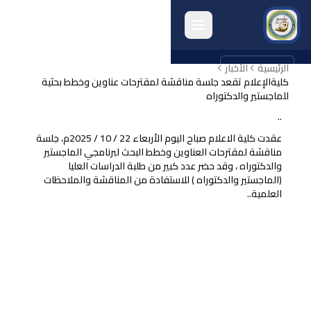
الرئيسية
english
الأخبار
كليةالإعلام تقعد جلسة مناقشة لمقترحات عناوين وخطط بحثية
للماجستير والدكتوراه
الرئيسية
..
انشطة الكلية
عقدت كلية الاعلام صباح اليوم الأربعاء 22 / 10 / 2025م، جلسة
مناقشة لمقترحات العناوين وخطط البحث لبرنامجي الماجستير
البحث العلمي
والدكتوراه ، وقد حضر عدد كبير من طلبة الدراسات العليا
(الماجستير والدكتوراه ) للاستفادة من المناقشة والملاحظات
العلمية..
الجودة وتقييم الأداء
الخريجون
المرافق الكلية
أرشيف الكلية