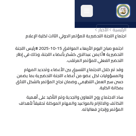
الرئيسية
english
الأخبار
اجتماع اللجنة التحضيرية للمؤتمر الدولي الثالث لكلية الإعلام
الرئيسية
اجتمع صباح اليوم الأربعاء الموافق 15-10-2025 #رئيس اللجنة
التحضيرية #أ.ايمن عبدالنبي كشكر بأعضاء اللجنة، وذلك في إطار
انشطة الكلية
التحضير الفعلي للمؤتمر المرتقب.
وقد تم خلال الاجتماع التنسيق بين الأعضاء وتحديد المهام
البحث العلمي
والمسؤوليات لكل عضو من أعضاء اللجنة التحضيرية بما يضمن
حسن سير العمل التنظيمي وضمان نجاح المؤتمر بالشكل اللائق
الجودة وتقييم الأداء
بمكانة الكلية.
ساد الاجتماع روح التعاون والجدية وتم التأكيد على أهمية
الخريجون
التكاتف والالتزام بالمواعيد والمهام الموكلة تحقيقاً لأهداف
المؤتمر وإنجاح فعالياته.
المرافق الكلية
أرشيف الكلية