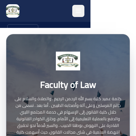
العربية
Home
College Activities
Scientific Research
Faculty of Law
Quality and Performance Evaluation
Alumni
كلمة عميد كلية بسم الله الرحمن الرحيم ، والصلاة والسلام على
خاتم المرسلين وعلى آله وأصحابه الطيبين . أما بعد . نسعى من
College Facilities
خلال كلية القانون إلى الإسهام في خدمة المجتمع الليبي
والدفع بالعملية التعليمية إلى الأمام، وخلق الكوادر القانونية
College Archive
القادرة على النهوض بوطننا الحبيب ، والسير قُدماً نحو تحقيق
النهضة العلمية في شتى مجالات القانون، حيث أسهمت كلية