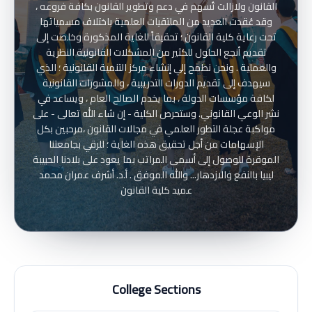
القانون ولازالت تُسهم في دعم وتطوير القانون بكافة فروعه ،
وقد عُقدت العديد من الملتقيات العلمية باختلاف مسمياتها
تحت رعاية كلية القانون ؛ تحقيقاً للغاية المذكورة وخلصت إلى
تقديم أنجع الحلول للكثير من المشكلات القانونية النظرية
والعملية . ونحن نطمح إلي إنشاء مركز التنمية القانونية ؛ الذي
سيهدف إلى تقديم الدورات التدريبية ، والمشورات القانونية
لكافة مؤسسات الدولة ، بما يخدم الصالح العام ، ويساعد في
نشر الوعي القانوني. وستحرص الكلية - إن شاء الله تعالى - على
مواكبة عجلة التطور العلمي في مجالات القانون ،مرحبين بكل
الإسهامات من أجل تحقيق هذه الغاية ؛ للرقي بجامعتنا
الموقرة للوصول إلى أسمى المراتب بما يعود على بلادنا الحبيبة
ليبيا بالنفع والازدهار... والله الموفق . أ.د. أشرف عمران محمد
عميد كلية القانون
College Sections