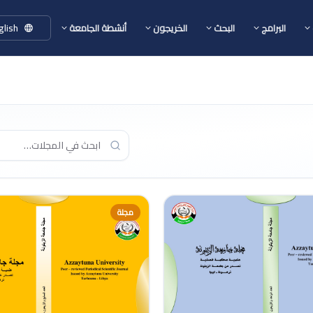
glish
البرامج
البحث
الخريجون
أنشطة الجامعة
مجلة