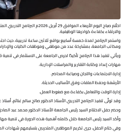
اختُتم صباح اليوم الأربعاء ا
والارتقاء بكفاءة كوادرها الوظيفية.
واستمر البرنامج لمدة خمسة أسابيع بواقع ثلاثين ساعة تدريبية، حيث ا
ومكاتب الجامعة، بمشاركة عدد من موظفي وموظفات الكليات والإدارات
ويأتي تنفيذ هذا البرنامج تأكيدًا لحرص الجامعة على الاستثمار في تنمية 
مهارات إعداد وكتابة التقارير والمراسلات الإدارية.
إدارة الاجتماعات واللجان وصياغة المحاضر.
الأرشفة وحفظ الملفات وفق الأساليب الحديثة.
إدارة الوقت والتعامل بكفاءة مع ضغوط العمل.
وقد تولّى تنفيذ البرنامج التدريبي الأستاذ الدكتور صالح سالم غنائم، أست
وحضر حفل الاختتام السيد رئيس الجامعة الأستاذ الدكتور محمد عبد الصادق
وأكد السيد رئيس الجامعة خلال كلمته أهمية هذه الدورة في تنمية مهار
وفي ختام الحفل، جرى تكريم الموظفين المتدربين بتسليمهم شهادات المشار