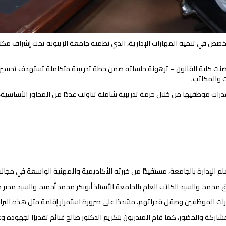
لموافق 29 أبريل 2026م البرنامج التدريبي المتخصص في تنمية المهارات الإدارية، الذي نظمته جامعة الزي
حتضنت كلية القانون – ترهونة جلساته ضمن خطة تدريبية متكاملة تستهدف تحسين
 والمكاتب.
قدرات موظفيها من خلال حزمة تدريبية شاملة تناولت عددًا من المحاور الأساسية، أ
اذ علم الإدارة بالجامعة، مستفيدًا من خبرته الأكاديمية والمهنية الواسعة في مجال
 محمد، والسيد الكاتب العام بالجامعة الأستاذ أبوبكر محمد أحميد، والسيد مدير 
ات الموظفين وصقل قدراتهم، مشددًا على ضرورة استمرار إقامة مثل هذه البرام
كة والحضور، كما قام المتدربون بتكريم الدكتور صالح غنائم تقديرًا لجهوده وعط