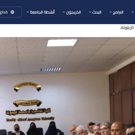
glish
البرامج
البحث
الخريجون
أنشطة الجامعة
الزيتونة.