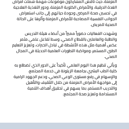
المزمنة، حيث ناقش المشاركون موضوعات مهمة شملت أمراض
الغدة الدرقية، والأمراض الكلوية المزمنة، ودور التغذية العلاجية
في تحسين صحة المرضى وجودة حياتهم، إلى جانب استعراض
الجوانب النفسية المصاحبة للأمراض المزمنة وأثرها على الحالة
الصحية للمريض.
وشهدت الفعاليات حضوراً مميزاً من أعضاء هيئة التدريس
والطلبة والعاملين بالقطاع الصحي، وسط تفاعل علمي مثمر
عكس أهمية مثل هذه الأنشطة في تبادل الخبرات، وتعزيز التعليم
الطبي المستمر، ومواكبة التطورات العلمية الحديثة في المجال
الصحي.
ويأتي تنظيم هذا اليوم العلمي تأكيداً على الدور الذي تضطلع به
كلية الطب البشري بجامعة الزيتونة في خدمة المجتمع،
والإسهام في رفع مستوى الوعي الصحي، ودعم الجهود الرامية
إلى مواجهة الأمراض المزمنة من خلال التثقيف والتأهيل
والتدريب المستمر، بما يسهم في تحقيق أهداف التنمية
المستدامة وتعزيز صحة المجتمع.